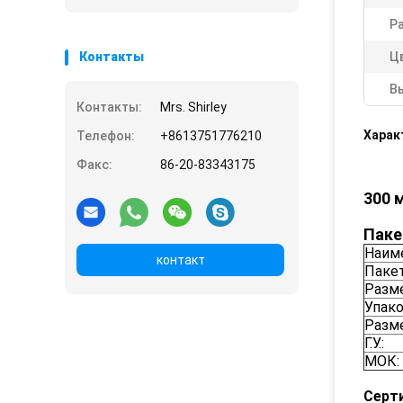
Р
Контакты
Ц
В
Контакты:
Mrs. Shirley
Харак
Телефон:
+8613751776210
Факс:
86-20-83343175
300 
Паке
Наиме
контакт
Пакет
Разме
Упако
Разме
Г.У.:
МОК:
Серт