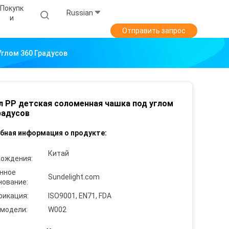
Покупк
Russian
И
Отправить запрос
глом 360 Градусов
л PP детская соломенная чашка под углом
радусов
бная информация о продукте:
Китай
хождения:
нное
Sundelight.com
нование:
фикация:
ISO9001, EN71, FDA
 модели:
W002