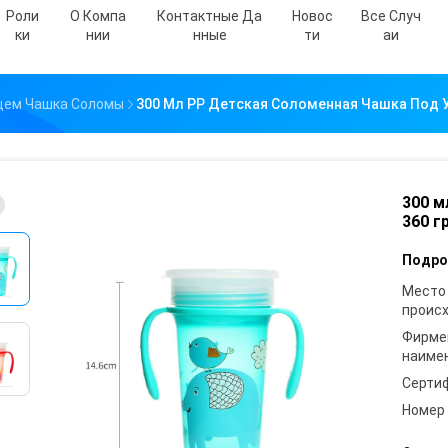
Роли
О Компа
Контактные Да
Новос
Все Случ
Ки
Нии
Нные
Ти
Аи
цем Чашка Соломы
300 Мл PP Детская Соломенная Чашка Под У
300 м
360 г
Подро
Место
проис
Фирме
наиме
Серти
Номер