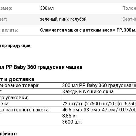
азмер:
300 мл
Полож
вет:
зеленый, пинк, голубой
Серти
ыделить:
Сламчатая чашка с детским весом PP
,
300 м
тер продукции
мл PP Baby 360 градусная чашка
т и доставка
нование товара:
300 мл PP Baby 360 градусная 
:
Каждый в ящике окна
р упаковки:
вка:
72 шт/тн (27500 шт/20'фт, 6750
р картонного пакета:
46.5 см х 33 см х 47 см / 0.072c
8.85 кг
3600 шт.
ификат: