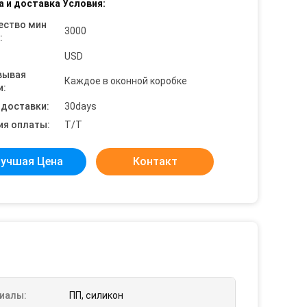
а и доставка Условия:
ество мин
3000
:
USD
вывая
Каждое в оконной коробке
и:
 доставки:
30days
ия оплаты:
T/T
учшая Цена
Контакт
иалы:
ПП, силикон