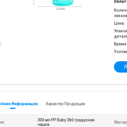
Оплат
Колич
заказа
Цена:
Упако
детал
Время
Услов
Л
обная Информация
Характер Продукции
300 мл PP Baby 360 градусная
мя:
Матер
чашка