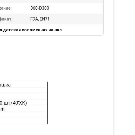
ение:
360-D300
фикат:
FDA, EN71
л детская соломенная чашка
чашка
0 шт/40'ХК)
bm