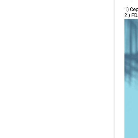
1) Се
2 ) F