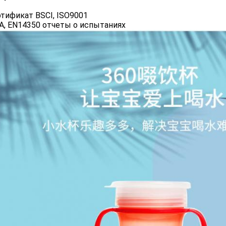
ртификат BSCI, ISO9001
DA, EN14350 отчеты о испытаниях