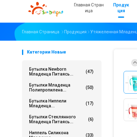
Главная Стран
Продук
Ица
Ция
Главная Страница
Продукция
Утяжеленная Младен
Категории Новые
Бутылка Newborn
(47)
Младенца Питаясь...
Бутылки Младенца
(50)
Полипропилена...
Бутылка Ниппели
(17)
Младенца...
Бутылки Стеклянного
(6)
Младенца Питаясь...
Ниппель Силикона
(33)