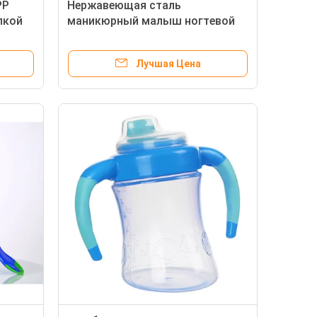
PP
Нержавеющая сталь
лкой
маникюрный малыш ногтевой
клинтер набор FDA EN14350
Лучшая Цена
Пинк голубое зеленое EN71 6 месяцев чашка Sippy 6 девушек унции
Бутылка ниппели младенца шеи 12oz PP качества еды широкая