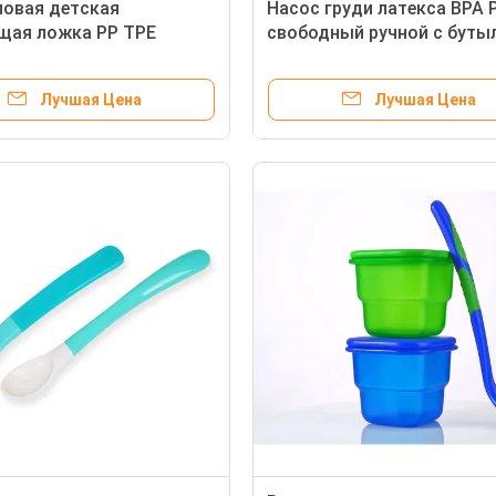
ловая детская
Насос груди латекса BPA 
щая ложка PP TPE
свободный ручной с буты
сное
ализированное логотип
Лучшая Цена
Лучшая Цена
Широкий силикон PP шеи 12oz 330ml образовывает дугу бутылка младенца питаясь
Бутылка молока младенца ручки 8oz 240ml PP двойная Newborn