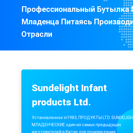
Профессиональный Бутылка 
Младенца Питаясь Производи
Отрасли
Ниппель младенца силикона резиновая
Sundelight Infant
Шары и ложки не токсического младенца питая
products Ltd.
Установленное in1983, ПРОДУКТЫ LTD. SUNDELIG
МЛАДЕНЧЕСКИЕ один из самых предыдущих
изготовителей в Китае для произведения