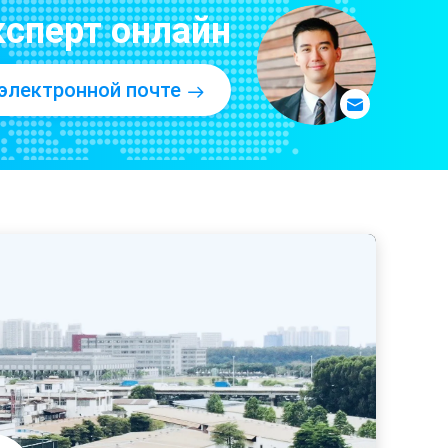
ABS утешает консоли ослабляет Pacifier Soother младенца 6m+
ксперт онлайн
ppy 9 унций с мягким Spout
er младенца ABS 110℃
электронной почте
Teether младенца 3 месяцев
Пинк голубое зеленое EN71 6 месяцев чашка Sippy 6 девушек унции
Бутылка ниппели младенца шеи 12oz PP качества еды широкая
чашки Sippy ребенка 6 унций
Бутылка стандартного младенца 250ml 8oz PP Newborn питаясь „
6 месяцев 6 чашка Sippy младенца Sundelight унции Multicolor 160ml
oz 60ml PP мини питаясь
ладенца PVC BPA PP питаясь
бутылки младенца полипропилена дуги шеи качества еды 6oz 160ml широкие