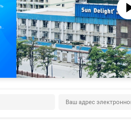
ть
ang