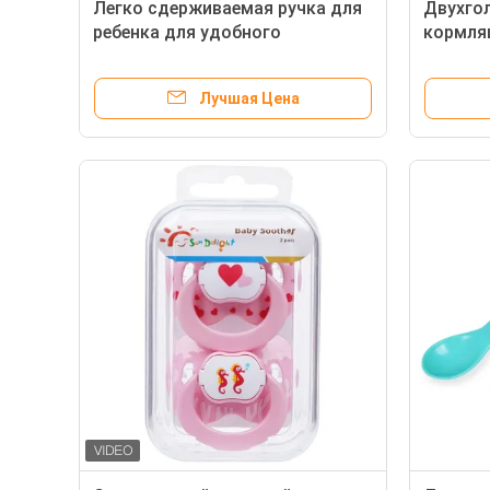
Легко сдерживаемая ручка для
Двухго
ребенка для удобного
кормля
удержания и развития мозга
безопа
персон
Лучшая Цена