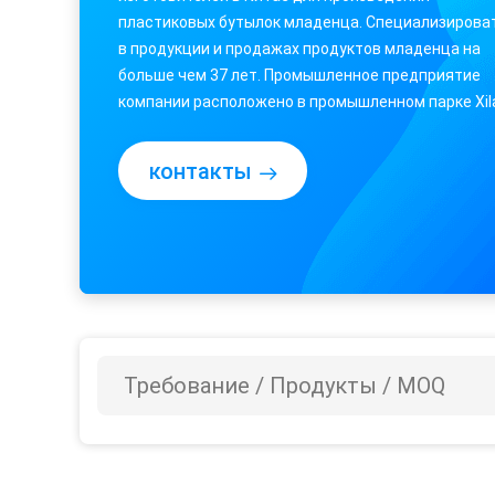
пластиковых бутылок младенца. Специализирова
в продукции и продажах продуктов младенца на
больше чем 37 лет. Промышленное предприятие
компании расположено в промышленном парке Xil
города Гуанчжоу, с больше чем 300 работниками,
включая над 40 профессионалами в mechainical ...
контакты