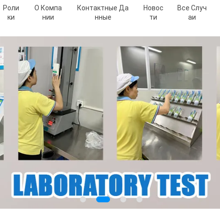
Роли
О Компа
Контактные Да
Новос
Все Случ
Ки
Нии
Нные
Ти
Аи