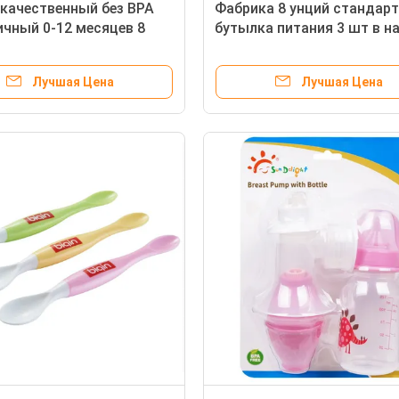
качественный без BPA
Фабрика 8 унций стандар
чный 0-12 месяцев 8
бутылка питания 3 шт в н
Стандартная бутылка для
медленного потока анти
ния
колические бутылки моло
Лучшая Цена
Лучшая Цена