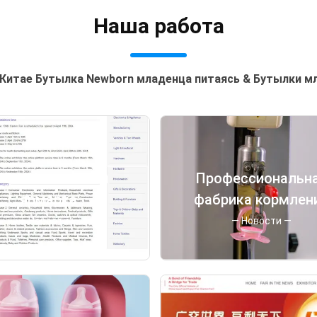
Наша работа
Китае Бутылка Newborn младенца питаясь & Бутылки м
35-я Кантонская
Профессиональн
ярмарка
фабрика кормлен
младенцев
— Новости —
— Новости —