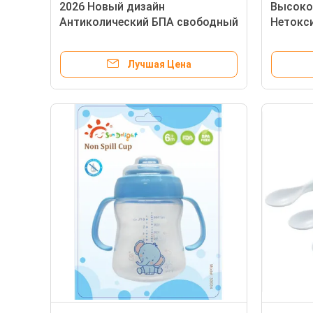
2026 Новый дизайн
Высоко
Антиколический БПА свободный
Нетокси
БП Бабье бутылочка с
унций 
силиконовым соском 0-12
кормле
Лучшая Цена
месяцев