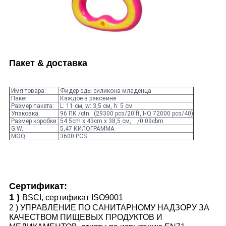
Пакет & доставка
Имя товара:
Фидер еды силикона младенца
Пакет:
Каждое в раковине
Размер пакета:
L: 11 см, w: 3,5 см, h: 5 см
Упаковка:
96 ПК /ctn (29300 pcs/20'ft, HQ 72000 pcs/40)
Размер коробки:
54.5cm x 43cm x 38,5 см, /0.09cbm
G.W.:
5,47 КИЛОГРАММА
MOQ:
3600 PCS
Сертификат:
1 )
BSCI, сертификат ISO9001
2 )
УПРАВЛЕНИЕ ПО САНИТАРНОМУ НАДЗОРУ ЗА
КАЧЕСТВОМ ПИЩЕВЫХ ПРОДУКТОВ И