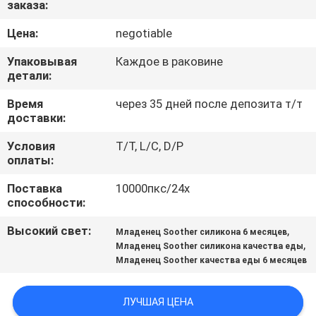
заказа:
ФАБРИКА
Цена:
negotiable
КОНТРОЛЬ
Упаковывая
Каждое в раковине
КАЧЕСТВА
детали:
Время
через 35 дней после депозита т/т
доставки:
КОНТАКТНЫЕ
ДАННЫЕ
Условия
T/T, L/C, D/P
оплаты:
Поставка
10000пкс/24х
НОВОСТИ
способности:
Высокий свет:
,
Младенец Soother силикона 6 месяцев
ВСЕ
,
Младенец Soother силикона качества еды
СЛУЧАИ
Младенец Soother качества еды 6 месяцев
SHOPPING
ЛУЧШАЯ ЦЕНА