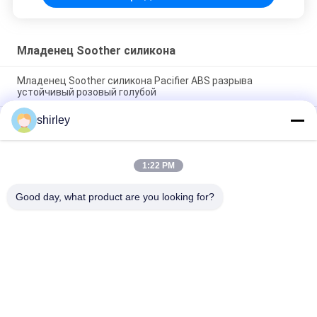
Младенец Soother силикона
Младенец Soother силикона Pacifier ABS разрыва
устойчивый розовый голубой
shirley
Pacifier Soothie младенца силиконовой резины непахучего
УПРАВЛЕНИЯ ПО САНИТАРНОМУ НАДЗОРУ ЗА КАЧЕСТВОМ
ПИЩЕВЫХ ПРОДУКТОВ И МЕДИКАМЕНТОВ жидкостный
1:22 PM
Pacifier Soother младенца силикона ABS BPA свободный
мягкий
Good day, what product are you looking for?
Популярные категории
Все
Бутылка Newborn 
Бутылки Младенца 
Младенца Питаясь
Полипропилена
Бутылка Ниппели 
Бутылки 