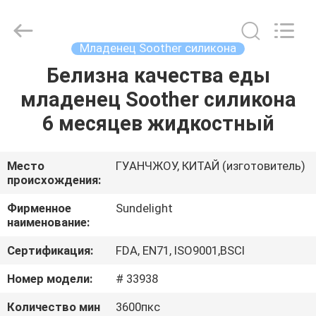
2026
Sundelight
Infant
products
Ltd..
Младенец Soother силикона
All
Rights
Reserved.
Белизна качества еды
ГЛАВНАЯ
младенец Soother силикона
СТРАНИЦА
6 месяцев жидкостный
ПРОДУКЦИЯ
Место
ГУАНЧЖОУ, КИТАЙ (изготовитель)
происхождения:
РОЛИКИ
Фирменное
Sundelight
наименование:
О
Сертификация:
FDA, EN71, ISO9001,BSCI
КОМПАНИИ
Номер модели:
# 33938
НАША
Количество мин
3600пкс