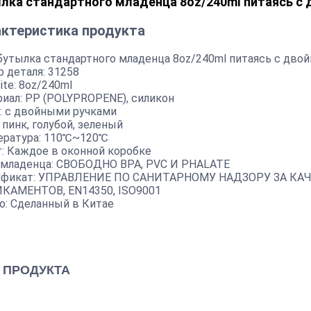
лка стандартного младенца 8oz/240ml питаясь с 
ктеристика продукта
утылка стандартного младенца 8oz/240ml питаясь с дво
 деталя: 31258
ite: 8oz/240ml
иал: PP (POLYPROPENE), силикон
: с двойными ручками
 пинк, голубой, зеленый
ература: 110℃~120℃
: Каждое в оконной коробке
 младенца: СВОБОДНО BPA, PVC И PHALATE
ификат: УПРАВЛЕНИЕ ПО САНИТАРНОМУ НАДЗОРУ ЗА К
КАМЕНТОВ, EN14350, ISO9001
о: Сделанный в Китае
 ПРОДУКТА