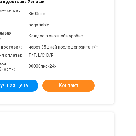
а и доставка Условия:
ество мин
3600пкс
:
negotiable
вывая
Каждое в оконной коробке
и:
 доставки:
через 35 дней после депозита т/т
ия оплаты:
T/T, L/C, D/P
вка
90000пкс/24х
бности:
учшая Цена
Контакт