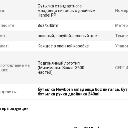
Бутылка стандартного
мя:
младенца питаясь с двойным
Номер
Handel PP
апесите:
8oz/240ml
Матер
вет:
розовый, голубой, зеленый цвет
Темпе
акет:
Каждое в оконной коробке
Упако
Подгонянный логотип
зготовление На
(Минимальн Заказ: 3600
СЕРТИ
каз:
частей)
бутылка Newborn младенца 8oz питаясь
,
бут
ыделить:
бутылки ручки двойника 240ml
тер продукции