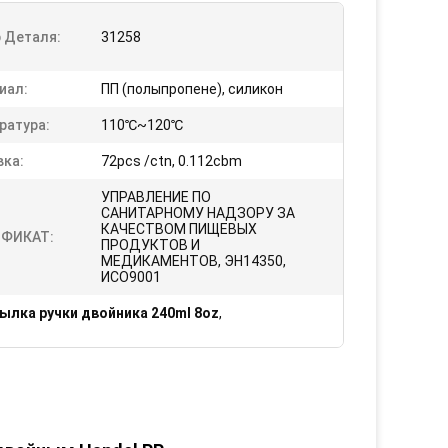
 Деталя:
31258
иал:
ПП (полыпропене), силикон
ратура:
110℃~120℃
вка:
72pcs /ctn, 0.112cbm
УПРАВЛЕНИЕ ПО
САНИТАРНОМУ НАДЗОРУ ЗА
КАЧЕСТВОМ ПИЩЕВЫХ
ФИКАТ:
ПРОДУКТОВ И
МЕДИКАМЕНТОВ, ЭН14350,
ИСО9001
ылка ручки двойника 240ml 8oz
,