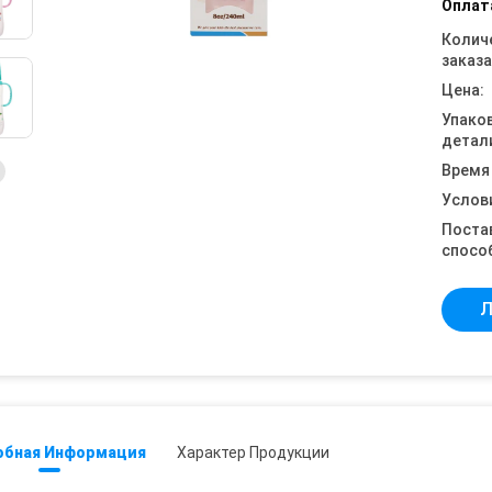
Оплат
Колич
заказа
Цена:
Упако
детал
Время
Услов
Поста
спосо
Л
обная Информация
Характер Продукции