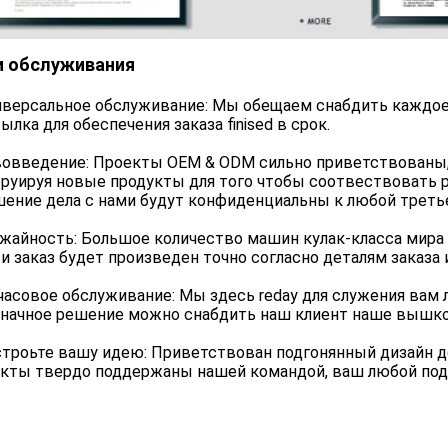
 обслуживания
иверсальное обслуживание: Мы обещаем снабдить каждое 
ылка для обеспечения заказа finised в срок.
вовведение: Проекты OEM & ODM сильно приветствованы
руируя новые продукты для того чтобы соотвествовать р
ение дела с нами будут конфиденциальны к любой треть
ожайность: Большое количество машин кулак-класса мир
 и заказ будет произведен точно согласно деталям заказ
-часовое обслуживание: Мы здесь reday для служения вам
значное решение можно снабдить наш клиент наше вышк
строьте вашу идею: Приветствован подгонянный дизайн д
кты твердо поддержаны нашей командой, ваш любой под