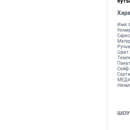
буты
Хара
Имя:
б
Номер
Capec
Матер
Ручка
Цвет:
Темп
Пакет
Сейф
Серт
МЕДИ
Начал
ШОУ