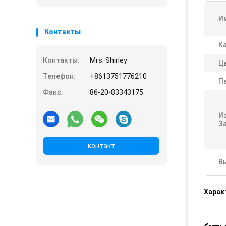
И
Контакты
К
Контакты:
Mrs. Shirley
Ц
Телефон:
+8613751776210
П
Факс:
86-20-83343175
И
За
контакт
В
Харак