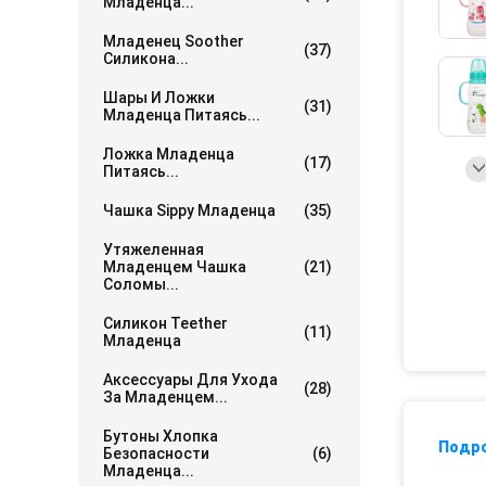
Младенца...
Младенец Soother
(37)
Силикона...
Шары И Ложки
(31)
Младенца Питаясь...
Ложка Младенца
(17)
Питаясь...
Чашка Sippy Младенца
(35)
Утяжеленная
Младенцем Чашка
(21)
Соломы...
Силикон Teether
(11)
Младенца
Аксессуары Для Ухода
(28)
За Младенцем...
Бутоны Хлопка
Подр
Безопасности
(6)
Младенца...