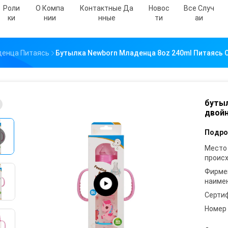
Роли
О Компа
Контактные Да
Новос
Все Случ
Ки
Нии
Нные
Ти
Аи
денца Питаясь
Бутылка Newborn Младенца 8oz 240ml Питаясь 
бутыл
двойн
Подро
Место
проис
Фирме
наиме
Серти
Номер