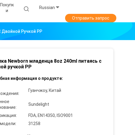
Покупк
Russian
И
Отправить запрос
С Двойной Ручкой PP
ка Newborn младенца 8oz 240ml питаясь с
ой ручкой PP
бная информация о продукте:
Гуанчжоу, Китай
хождения:
нное
Sundelight
нование:
фикация:
FDA, EN14350, ISO9001
 модели:
31258