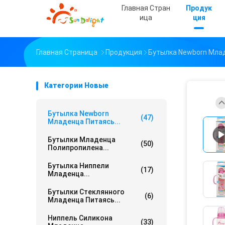
Главная Стран
Продук
Ица
Ция
Главная Страница
Продукция
Бутылка Newborn Мла
Категории Новые
Бутылка Newborn
(47)
Младенца Питаясь...
Бутылки Младенца
(50)
Полипропилена...
Бутылка Ниппели
(17)
Младенца...
Бутылки Стеклянного
(6)
Младенца Питаясь...
Ниппель Силикона
(33)