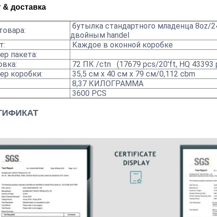
 & доставка
бутылка стандартного младенца 8oz/2
товара:
двойным handel
т:
Каждое в оконной коробке
р пакета:
овка:
72 ПК /ctn (17679 pcs/20'ft, HQ 43393 
ер коробки:
35,5 см x 40 см x 79 см/0,112 cbm
8,37 КИЛОГРАММА
3600 PCS
ТИФИКАТ