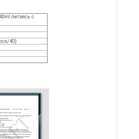
40ml питаясь с
pcs/40)