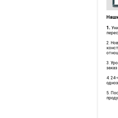
Наши
1.
Ун
перес
2. Но
конст
отнош
3. Ур
заказ
4. 24
одно
5. По
проду