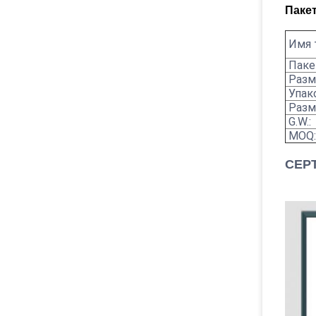
Пакет
Имя 
Паке
Разме
Упак
Разм
G.W.:
MOQ:
СЕР