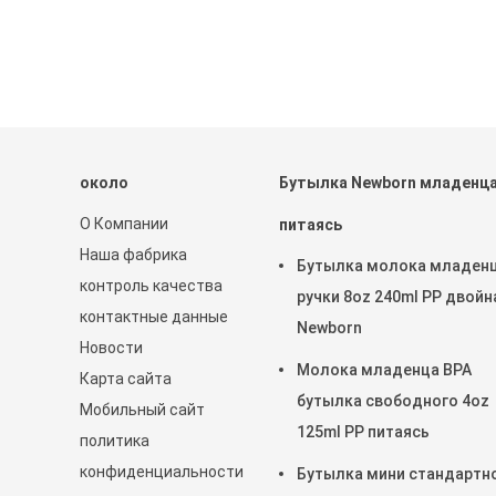
около
Бутылка Newborn младенц
О Компании
питаясь
Наша фабрика
Бутылка молока младен
контроль качества
ручки 8oz 240ml PP двойн
контактные данные
Newborn
Новости
Молока младенца BPA
Карта сайта
бутылка свободного 4oz
Мобильный сайт
125ml PP питаясь
политика
конфиденциальности
Бутылка мини стандартн