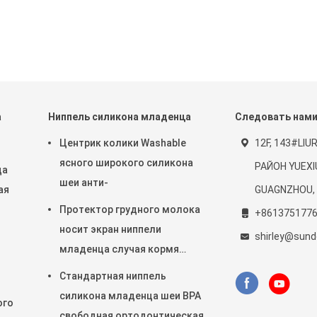
а
Ниппель силикона младенца
Следовать нам
Центрик колики Washable
12F, 143#LI
ясного широкого силикона
РАЙОН YUEXI
ца
шеи анти-
ая
GUAGNZHOU,
Протектор грудного молока
+861375177
носит экран ниппели
shirley@sund
младенца случая кормя
грудью питаясь
Стандартная ниппель
силикона младенца шеи BPA
ого
свободная ортодонтическая