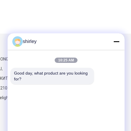
shirley
и
Написать нам
URONG ДОРОГА,
10:25 AM
U,
Good day, what product are you looking 
 КИТАЙ
for?
6210
elight.com
Отправить