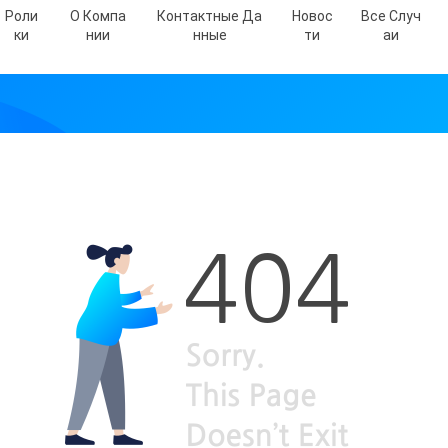
Роли
О Компа
Контактные Да
Новос
Все Случ
Ки
Нии
Нные
Ти
Аи